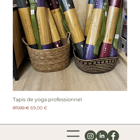
Tapis de yoga professionnel
Prix original
Prix promotionnel
87,00 €
69,00 €