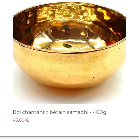
Bol chantant tibétain samadhi - 400g
Prix
45,00 €