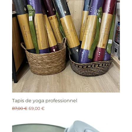
Tapis de yoga professionnel
Prix original
Prix promotionnel
87,00 €
69,00 €