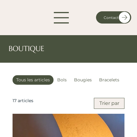
Contact
BOUTIQUE
Tous les articles
Bols
Bougies
Bracelets
Colli
17 articles
Trier par