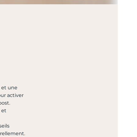
 et une
ur activer
oost.
 et
eils
rellement.