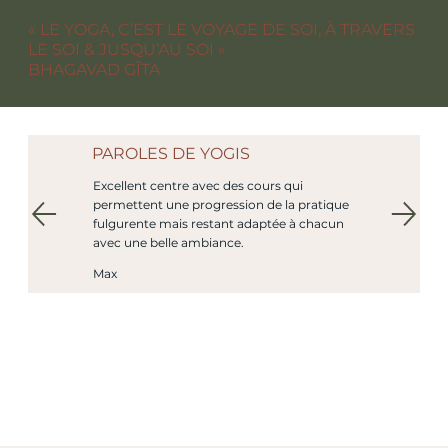
« LE YOGA, C’EST LE VOYAGE DE SOI, À TRAVERS
LE SOI & JUSQU’AU SOI »
BHAGAVAD GÎTA
PAROLES DE YOGIS
Excellent centre avec des cours qui
permettent une progression de la pratique
CLASSES DE YOGA
RET
fulgurente mais restant adaptée à chacun
avec une belle ambiance.
Max